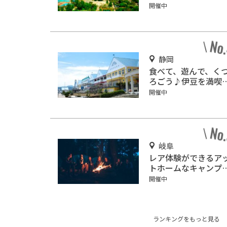
館「駿府博物館」
開催中
静岡
食べて、遊んで、く
ろごう♪伊豆を満喫
「伊東マリンタウン
開催中
岐阜
レア体験ができるア
トホームなキャンプ
「ネイチャーランド
開催中
みのほ」
ランキングをもっと見る