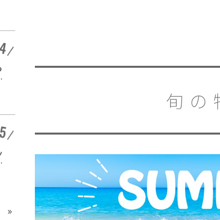
ーバルゲート名古屋で
開催中
開催
愛知 |
つ
特別展「スケスケ展２
～スケると見える仕組
」
みの世界～」ＦＵＪＩ
開催中
旬の
なごや科学館で開催
愛知 |
ッ
「アートアクアリウム
場
展 名古屋 2026」中日
か
ビルで開催
開催中