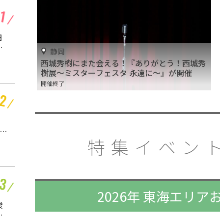
愛知 |
日
「ミニチュア写真の世
ー
界展 2026 in 名古屋」
静岡
開催
開催終了
西城秀樹にまた会える！『ありがとう！西城秀
ー
樹展～ミスターフェスタ 永遠に～』が開催
開催終了
愛知 |
「トイ・ストーリー5」
金
OH MY CAFE グローバ
特集イベント
ルゲートで開催
開催中
2026年 東海エリ
愛知 |
駿
「呪術廻戦カフェ2026
物
5th Anniversary」グロ