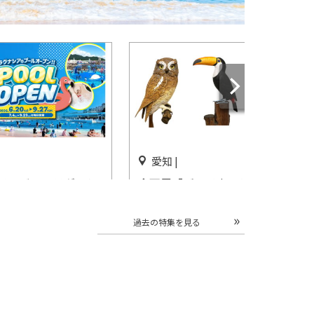
愛知 |
テンボス・ラグナシ
企画展「バードカービングの
6/20オープン！
世界 ～木彫りの野鳥大図鑑
～」半田市立博物館で開催
過去の特集を見る
開催中