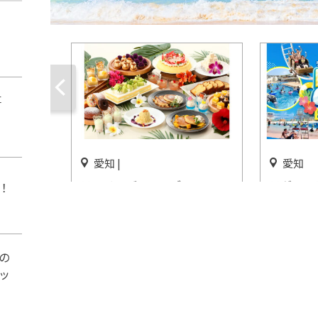
事
愛知 |
愛知
ランチ＆ディナーブッフェ
ラグーナ
！
「～Taste of Hawaii～」名古
アのプール
屋プリンスホテル スカイタワ
開催中
ーで開催
の
開催中
ッ