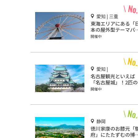
愛知 | 三重
東海エリアにある「
本の屋外型テーマパ
ク敷地面積ランキン
開催中
グ」入りしているテ
マパーク！
愛知 |
名古屋観光といえば
「名古屋城」！2匹の
鯱を見に行こう
開催中
静岡
徳川家康のお膝元「
府」にたたずむの博