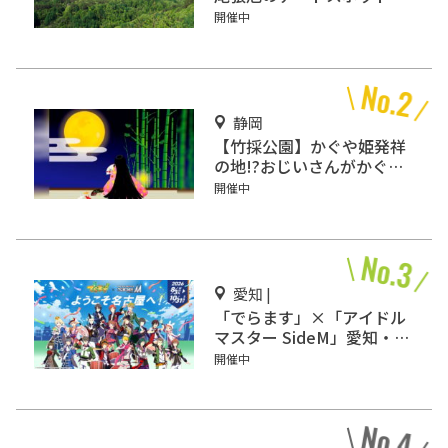
「スカイワードあさひ」
開催中
静岡
【竹採公園】かぐや姫発祥
の地!?おじいさんがかぐや
姫を見つけた場所を見に行
開催中
こう！
愛知 |
「でらます」×「アイドル
マスター SideM」愛知・名
古屋で開催
開催中