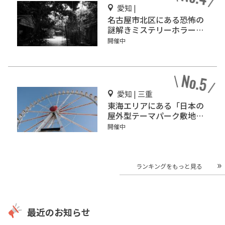
愛知 |
名古屋市北区にある恐怖の
謎解きミステリーホラー
「エモい家」あなたは行き
開催中
ますか？
愛知 | 三重
東海エリアにある「日本の
屋外型テーマパーク敷地面
積ランキング」入りしてい
開催中
るテーマパーク！
ランキングをもっと見る
最近のお知らせ