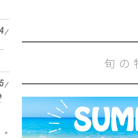
公園・亀崎ファミリー
開催終了
ランドプール」
愛知 |
サブカルチャーとポッ
ヘ
プカルチャーとは？違
紹
いや意味や歴史を分か
開催終了
旬の
りやすく解説
愛知 |
魅
名鉄グループのりもの
ス
館「モンキーパーク
ド
駅」3/2オープン
開催中