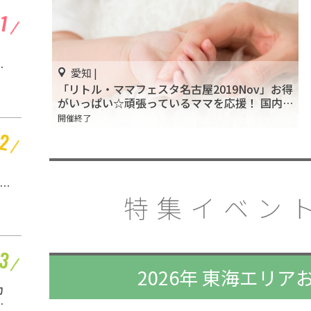
愛知 |
！
名古屋観光といえば
採
「名古屋城」！2匹の金
愛知 |
楽
鯱を見に行こう
開催中
「リトル・ママフェスタ名古屋2019Nov」お得
がいっぱい☆頑張っているママを応援！ 国内
最大級のファミリーイベント
開催終了
静岡
お茶と田舎と、時々ご
金
飯♪静岡満喫「マルモ
特集イベント
農園」
開催中
2026年 東海エリ
静岡
カ
キッズのプールデビュ
咲
ーに最適！「雄踏総合