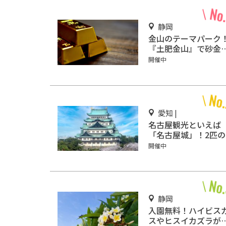
静岡
金山のテーマパーク
『土肥金山』で砂金
り体験や坑道観光を
開催中
しもう♪
愛知 |
名古屋観光といえば
「名古屋城」！2匹の
鯱を見に行こう
開催中
静岡
入園無料！ハイビス
スやヒスイカズラが