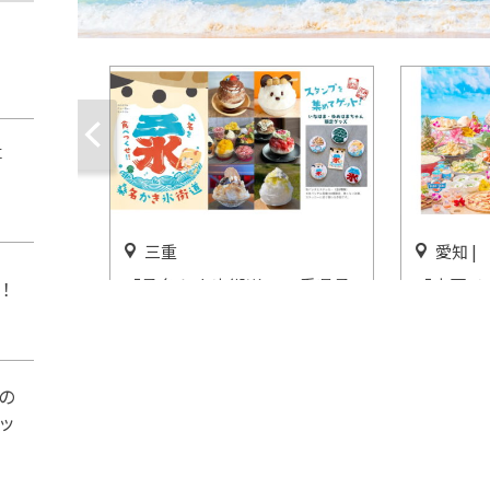
事
三重
愛知 |
「桑名かき氷街道」三重県桑
「南国リ
！
名市で開催
縄＆ハワ
ホテル 
開催中
開催中
の
ッ