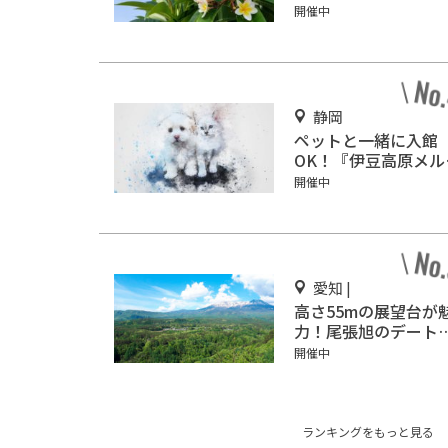
く『下賀茂熱帯植物
開催中
園』で南国気分♪
静岡
ペットと一緒に入館
OK！『伊豆高原メル
ンの森美術館』をご
開催中
介
愛知 |
高さ55mの展望台が
力！尾張旭のデート
ポット「スカイワー
開催中
あさひ」
ランキングをもっと見る