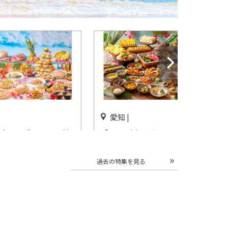
愛知 |
ゾートブッフェ～沖
「トロピカルサマーランチ＆
イ～」ストリングス
ディナービュッフェ」ヒルト
名古屋で開催
ン名古屋で開催
過去の特集を見る
開催中