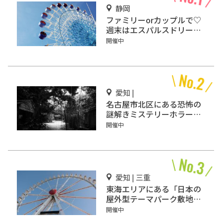
静岡
ファミリーorカップルで♡
週末はエスパルスドリーム
プラザで楽しもう！
開催中
愛知 |
名古屋市北区にある恐怖の
謎解きミステリーホラー
「エモい家」あなたは行き
開催中
ますか？
愛知 | 三重
東海エリアにある「日本の
屋外型テーマパーク敷地面
積ランキング」入りしてい
開催中
るテーマパーク！