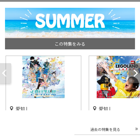
この特集をみる
愛知 |
愛知 |
「メダリスト展 愛知会場」名
「レゴランド® でび
古屋パルコで開催
の夏」開催
過去の特集を見る
開催中
開催中