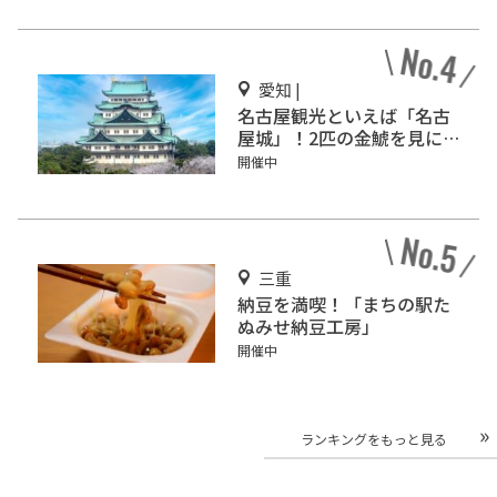
愛知 |
名古屋観光といえば「名古
屋城」！2匹の金鯱を見に
行こう
開催中
三重
納豆を満喫！「まちの駅た
ぬみせ納豆工房」
開催中
ランキングをもっと見る