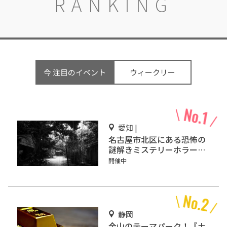
RANKING
今 注目のイベント
ウィークリー
愛知 |
名古屋市北区にある恐怖の
謎解きミステリーホラー
「エモい家」あなたは行き
開催中
ますか？
静岡
金山のテーマパーク！『土