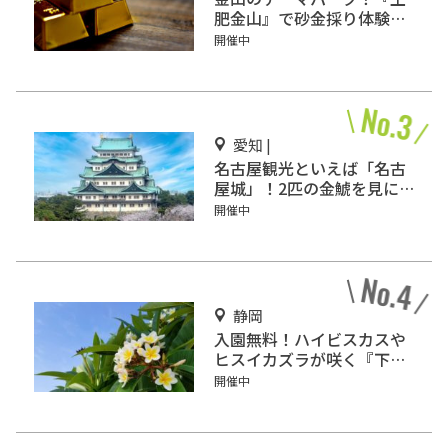
肥金山』で砂金採り体験や
坑道観光を楽しもう♪
開催中
愛知 |
名古屋観光といえば「名古
屋城」！2匹の金鯱を見に
行こう
開催中
静岡
入園無料！ハイビスカスや
ヒスイカズラが咲く『下賀
茂熱帯植物園』で南国気分
開催中
♪