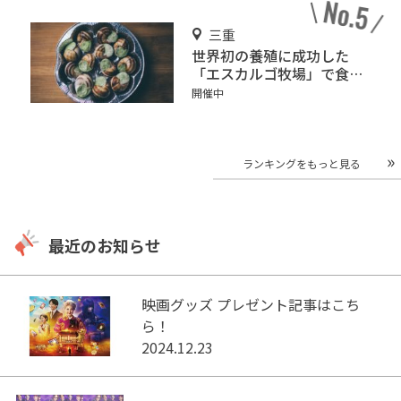
三重
世界初の養殖に成功した
「エスカルゴ牧場」で食べ
て！みて！触れて！
開催中
ランキングをもっと見る
最近のお知らせ
映画グッズ プレゼント記事はこち
ら！
2024.12.23