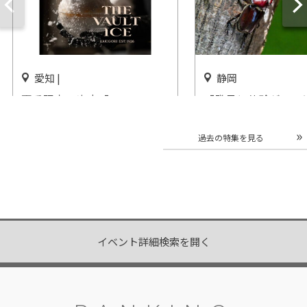
愛知 |
静岡
夏季限定の氷店「THE VAULT
「発見と体験がいっ
ICE(ザ・ヴォルトアイス)」
ブトムシ＆クワガタ
ザ・コンダーハウスで期間限
三島スカイウォーク
過去の特集を見る
定オープン
開催中
開催中
イベント詳細検索を開く