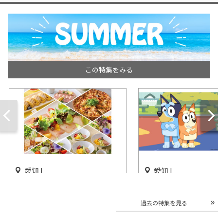
この特集をみる
愛知 |
愛知 |
ストリングスホテル 名古屋で
「ブルーイとあそぼ
「貸切 ビアホールプラン」を
ゴランド®・ジャパ
過去の特集を見る
実施
ートで開催