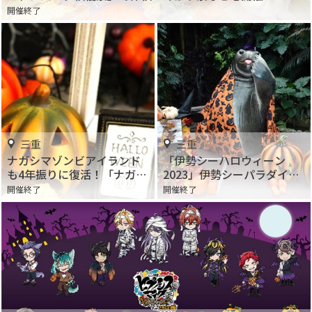
開催終了
三重
三重
ナガシマゾンビアイランド
「伊勢シーハロウィーン
も4年振りに復活！「ナガシ
2023」伊勢シーパラダイス
マハロウィン2023」開催
で開催
開催終了
開催終了