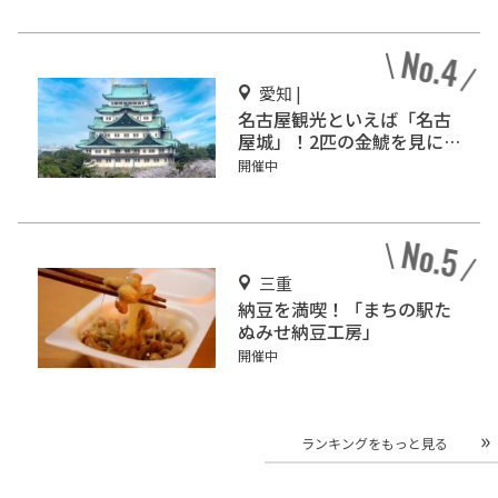
愛知 |
名古屋観光といえば「名古
屋城」！2匹の金鯱を見に
行こう
開催中
三重
納豆を満喫！「まちの駅た
ぬみせ納豆工房」
開催中
ランキングをもっと見る