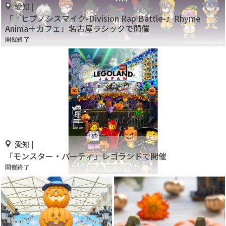
愛知 |
「『ヒプノシスマイク-Division Rap Battle-』Rhyme
Anima＋カフェ」名古屋ラシックで開催
開催終了
愛知 |
「モンスター・パーティ」レゴランドで開催
開催終了