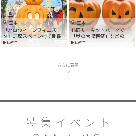
三重
三重
「ハロウィーンフィエス
鈴鹿サーキットパークで
タ」志摩スペイン村で開催
「秋の大収穫祭」などの秋
イベントを開催
開催終了
開催終了
さらに表示
特集イベント