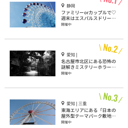
静岡
ファミリーorカップルで♡
週末はエスパルスドリーム
プラザで楽しもう！
開催中
愛知 |
名古屋市北区にある恐怖の
謎解きミステリーホラー
「エモい家」あなたは行き
開催中
ますか？
愛知 | 三重
東海エリアにある「日本の
屋外型テーマパーク敷地面
積ランキング」入りしてい
開催中
るテーマパーク！