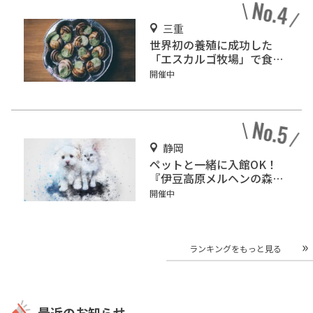
三重
世界初の養殖に成功した
「エスカルゴ牧場」で食べ
て！みて！触れて！
開催中
静岡
ペットと一緒に入館OK！
『伊豆高原メルヘンの森美
術館』をご紹介
開催中
ランキングをもっと見る
最近のお知らせ