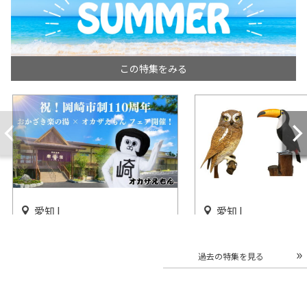
この特集をみる
愛知 |
愛知 |
「オカザえもんフェア」大庭
企画展「バードカー
園露天風呂おかざき楽の湯で
世界 ～木彫りの野鳥
過去の特集を見る
開催
～」半田市立博物館
開催終了
開催中