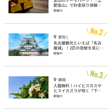
金山のテーマパーク！『土
肥金山』で砂金採り体験や
坑道観光を楽しもう♪
開催中
愛知 |
名古屋観光といえば「名古
屋城」！2匹の金鯱を見に
行こう
開催中
静岡
入園無料！ハイビスカスや
ヒスイカズラが咲く『下賀
茂熱帯植物園』で南国気分
開催中
♪