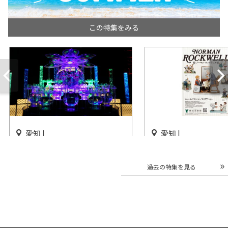
この特集をみる
愛知 |
愛知 |
「アートアクアリウム展 名古
企画展「続・ノーマ
屋 2026」中日ビルで開催
クウェル展」横山美
過去の特集を見る
催
開催中
開催中