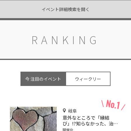
イベント詳細検索を開く
RANKING
今 注目のイベント
ウィークリー
岐阜
意外なところで「縁結
び」!?知らなかった、治水
神社の深い歴史！
開催中