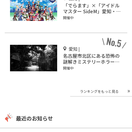
「でらます」×「アイドル
マスター SideM」愛知・名
古屋で開催
開催中
愛知 |
名古屋市北区にある恐怖の
謎解きミステリーホラー
「エモい家」あなたは行き
開催中
ますか？
ランキングをもっと見る
最近のお知らせ