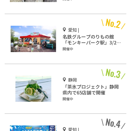
愛知 |
名鉄グループのりもの館
「モンキーパーク駅」3/2オ
ープン
開催中
静岡
「茶氷プロジェクト」静岡
県内で65店舗で開催
開催中
愛知 |