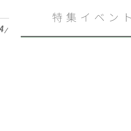
祭り 2024 inラグーナテ
開催終了
ンボス」ラグナシアで
特集イベント
開催
三重
ッ
鈴鹿サーキットパーク
2026年 東海エリ
場
の冒険プール「アク
か
ア・アドベンチャー」
開催終了
期間限定オープン
敷
チームラボ
名探偵コナン
きかんしゃトーマス
謎解き
愛知
岐阜
愛知 |
ん
コスプレイベント
ハンドメイド
ゴジラ
キャンプ
の
「こどもスタジオ
三重
静岡
NHKキッズキャラクタ
ワンピース
サンタクロース
グルメフェス
テレピアホール
ー大集合！」南知多お
開催終了
もちゃ王国で開催
東京
大阪
福岡
旬の
北海道