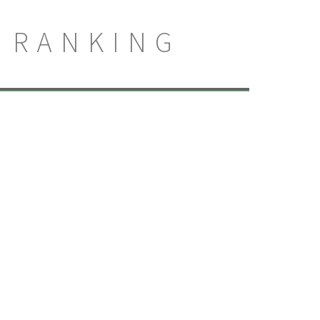
RANKING
アおすすめ夏イベント
ポケモン
このランキングをもっと見る
お笑い芸人
パンイベント
特集