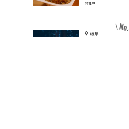
開催中
岐阜
レア体験ができるア
トホームなキャンプ
「ネイチャーランド
開催中
みのほ」
お化け屋
愛知 |
ドラえも
名鉄グループのりも
館「モンキーパーク
舞台挨拶
駅」3/2オープン
開催中
ランキングをもっと見る