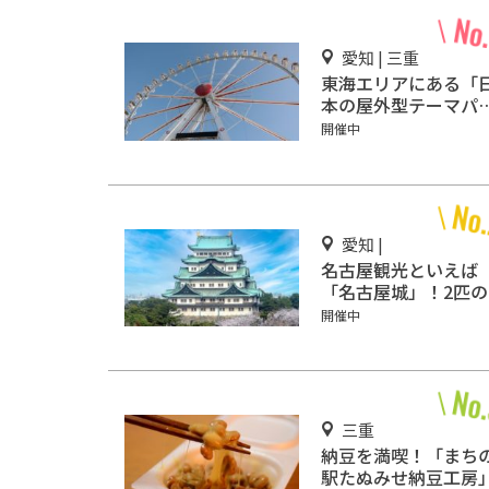
愛知 | 三重
東海エリアにある「
本の屋外型テーマパ
ク敷地面積ランキン
開催中
グ」入りしているテ
マパーク！
愛知 |
名古屋観光といえば
「名古屋城」！2匹の
鯱を見に行こう
開催中
三重
納豆を満喫！「まち
駅たぬみせ納豆工房