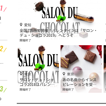
愛知 |
日
「呪術廻戦」アニメイ
ー
トカフェ 名古屋2号店
愛知
で開催！
開催終了
全国7箇所で開催！バレンタインは「サロン・
ー
デュ・ショコラ2019」へどうぞ
開催終了
愛知 |
名鉄グループのりもの
金
館「モンキーパーク
駅」3/2オープン
開催中
東京
東京
サロン・デュ・ショ
あの名曲からインス
コラ2018はバレンタ
ピレーションを受け
インの前哨戦だ！
た爽やかなパッケー
開催終了
開催終了
愛知 |
ジのバレンタインコ
レクション!
の
「仮面ライダー×スー
」
パー戦隊 Wヒーロー春