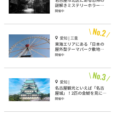
名古屋市北区にある恐怖の
謎解きミステリーホラー
「エモい家」あなたは行き
開催中
ますか？
愛知 | 三重
東海エリアにある「日本の
屋外型テーマパーク敷地面
積ランキング」入りしてい
開催中
るテーマパーク！
愛知 |
名古屋観光といえば「名古
屋城」！2匹の金鯱を見に
行こう
開催中