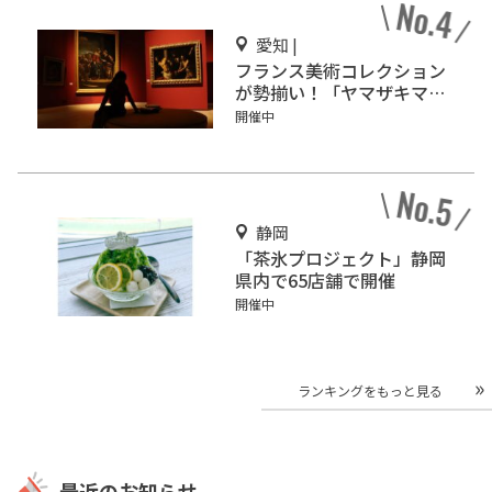
愛知 |
フランス美術コレクション
が勢揃い！「ヤマザキマザ
ック美術館」
開催中
静岡
「茶氷プロジェクト」静岡
県内で65店舗で開催
開催中
ランキングをもっと見る
最近のお知らせ