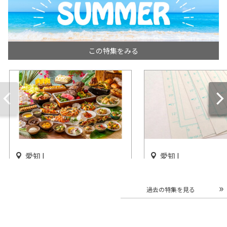
この特集をみる
愛知 |
愛知 |
「トロピカルサマーランチ＆
「芥見下々『呪術廻
ディナービュッフェ」ヒルト
松坂屋美術館で開催
過去の特集を見る
ン名古屋で開催
開催中
開催中