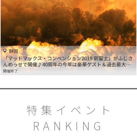
静岡
「マッドマックス・コンベンション2019 新富士」がふじさ
んめっせで開催♪40周年の今年は豪華ゲスト＆過去最大規
模！ファンは参加必須！
開催終了
特集イベント
RANKING