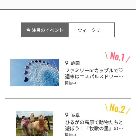
今 注目のイベント
ウィークリー
静岡
ファミリーorカップルで♡
週末はエスパルスドリーム
プラザで楽しもう！
開催中
岐阜
ひるがの高原で動物たちと
遊ぼう！『牧歌の里』の施
設情報をご紹介！
開催中