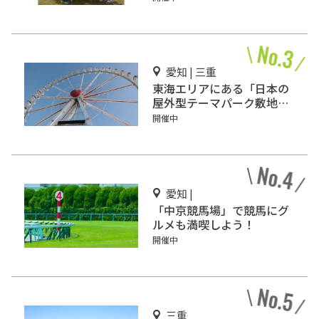
愛知 | 三重
東海エリアにある「日本の
屋外型テーマパーク敷地面
積ランキング」入りしてい
開催中
るテーマパーク！
愛知 |
「中京競馬場」で競馬にグ
ルメも満喫しよう！
開催中
三重