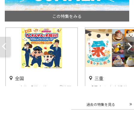
この特集をみる
全国
三重
ＪＲ東海「推し旅」×『映画
「桑名かき氷街道」
クレヨンしんちゃん 奇々
名市で開催
怪々！オラの妖怪バケーショ
開催中
過去の特集を見る
ン』開催
開催中