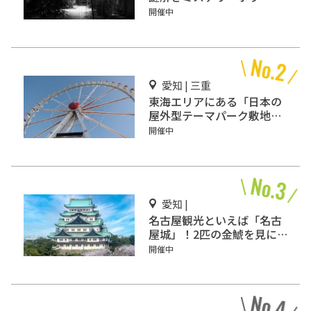
「エモい家」あなたは行き
開催中
ますか？
愛知 | 三重
東海エリアにある「日本の
屋外型テーマパーク敷地面
積ランキング」入りしてい
開催中
るテーマパーク！
愛知 |
名古屋観光といえば「名古
屋城」！2匹の金鯱を見に
行こう
開催中