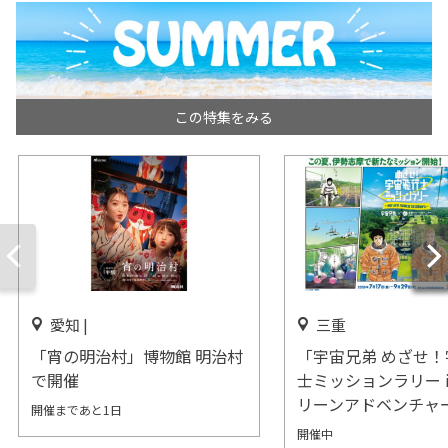
この特集をみる
愛知 |
三重
「宵の明治村」博物館 明治村
「宇宙兄弟 めざせ
で開催
士ミッションラリー i
リーンアドベンチャ
開催まであと1日
開催中