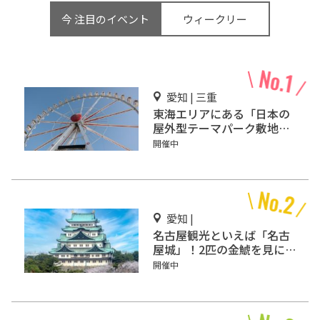
今 注目のイベント
ウィークリー
愛知 | 三重
東海エリアにある「日本の
屋外型テーマパーク敷地面
積ランキング」入りしてい
開催中
るテーマパーク！
愛知 |
名古屋観光といえば「名古
屋城」！2匹の金鯱を見に
行こう
開催中