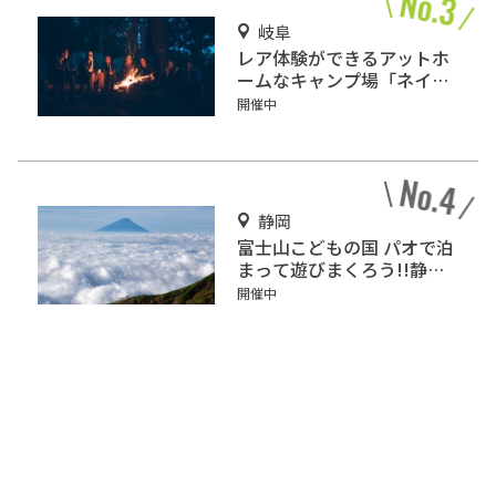
岐阜
レア体験ができるアットホ
ームなキャンプ場「ネイチ
ャーランドかみのほ」
開催中
静岡
富士山こどもの国 パオで泊
まって遊びまくろう!!静岡
の人気冒険王国!!
開催中