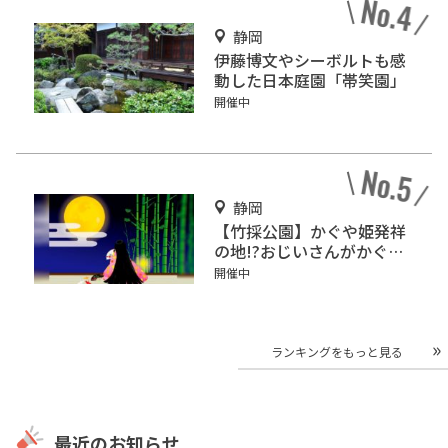
静岡
伊藤博文やシーボルトも感
動した日本庭園「帯笑園」
開催中
静岡
【竹採公園】かぐや姫発祥
の地!?おじいさんがかぐや
姫を見つけた場所を見に行
開催中
こう！
ランキングをもっと見る
最近のお知らせ