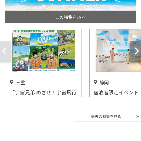
この特集をみる
三重
静岡
「宇宙兄弟 めざせ！宇宙飛行
宿泊者限定イベント
士ミッションラリー in 志摩グ
ンビアガーデン」リ
リーンアドベンチャー」開催
熱海で開催
過去の特集を見る
開催中
開催中