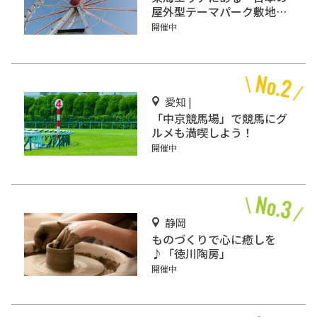
屋外型テーマパーク敷地面
積ランキング」入りしてい
開催中
るテーマパーク！
愛知 |
「中京競馬場」で競馬にグ
ルメも満喫しよう！
開催中
静岡
ものづくりで心に癒しを
♪「徳川陶房」
開催中